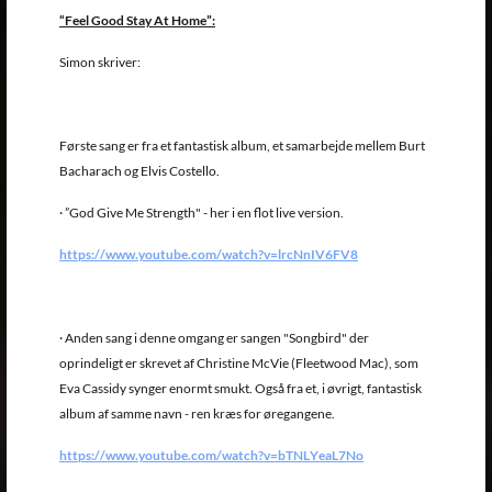
“Feel Good Stay At Home”:
Simon skriver:
Første sang er fra et fantastisk album, et samarbejde mellem Burt
Bacharach og Elvis Costello.
· ”God Give Me Strength" - her i en flot live version.
https://www.youtube.com/watch?v=lrcNnIV6FV8
· Anden sang i denne omgang er sangen "Songbird" der
oprindeligt er skrevet af Christine McVie (Fleetwood Mac), som
Eva Cassidy synger enormt smukt. Også fra et, i øvrigt, fantastisk
album af samme navn - ren kræs for øregangene.
https://www.youtube.com/watch?v=bTNLYeaL7No