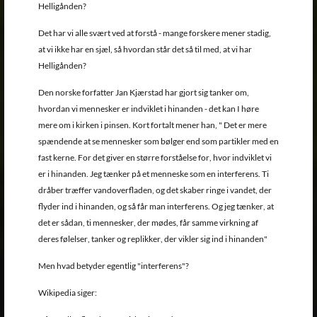
Helligånden?
Det har vi alle svært ved at forstå - mange forskere mener stadig,
at vi ikke har en sjæl, så hvordan står det så til med, at vi har
Helligånden?
Den norske forfatter Jan Kjærstad har gjort sig tanker om,
hvordan vi mennesker er indviklet i hinanden - det kan I høre
mere om i kirken i pinsen. Kort fortalt mener han, " Det er mere
spændende at se mennesker som bølger end som partikler med en
fast kerne. For det giver en større forståelse for, hvor indviklet vi
er i hinanden. Jeg tænker på et menneske som en interferens. Ti
dråber træffer vandoverfladen, og det skaber ringe i vandet, der
flyder ind i hinanden, og så får man interferens. Og jeg tænker, at
det er sådan, ti mennesker, der mødes, får samme virkning af
deres følelser, tanker og replikker, der vikler sig ind i hinanden"
Men hvad betyder egentlig "interferens"?
Wikipedia siger: