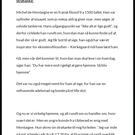
Strøtanke:
Michel de Montaigne er en fransk filosof fra 1500 tallet. Han var
opfinder af essayet, som jo netop aldrig giver svar, men søger at
udvide tankerne. Hans udgangspunkt var ”ikke alt er lige godt”, og
derfor cirklede han rundt om, hvordan man så kunne finde ud af,
hvad der så er godt. Jeg får lyst til at sige, han også har været
inspirator for eksistensfilosofien – Kierkegaard må have læst ham.
Nå, men når det kommer til, hvordan man skal leve i sin hverdag,
siger han: ”Du har mere end rigeligt at gøre hjemme. Så bliv
hjemme”.
Det var nu også meget nemt for ham at sige, for han var en
velhavende adelsmad og boede på et lille slot.
Og nu er vi virkelig hjemme, og alt rundt om os handler om, hvor
svært det er. Men en yngre kvinde fra Ubberød er enig med
Montaigne. Hun skrev sin strøtanke til mig forleden: ”Jeg var inde
på mit arbejde i går fra 8-17:30 for at få printet ud og få overblik