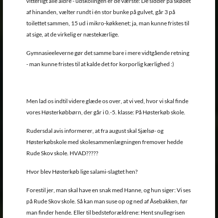
vitterligt alle aldre - udskolingen er de værste: De sidder på skødet
af hinanden, vælter rundt i én stor bunke på gulvet, går 3 på
toilettet sammen, 15 ud i mikro-køkkenet; ja, man kunne fristes til
at sige, at de virkelig er næstekærlige.
Gymnasieeleverne gør det samme bare i mere vidtgående retning
- man kunne fristes til at kalde det for korporlig kærlighed :)
Men lad os indtil videre glæde os over, at vi ved, hvor vi skal finde
vores Høsterkøbbørn, der går i 0.-5. klasse: På Høsterkøb skole.
Rudersdal avis informerer, at fra august skal Sjælsø- og
Høsterkøbskole med skolesammenlægningen fremover hedde
Rude Skov skole. HVAD?????
Hvor blev Høsterkøb lige salami-slagtet hen?
Forestil jer, man skal have en snak med Hanne, og hun siger: Vi ses
på Rude Skov skole. Så kan man suse op og ned af Åsebakken, før
man finder hende. Eller til bedsteforældrene: Hent snullegrisen