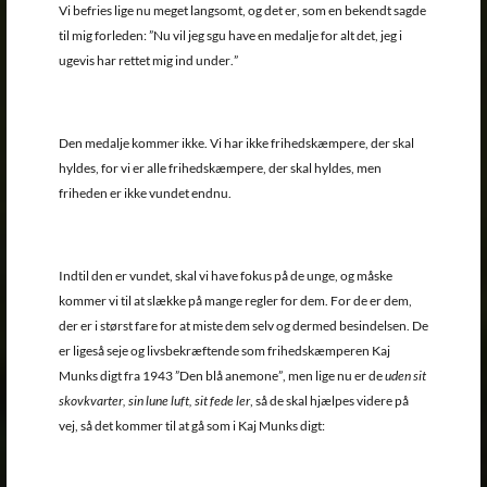
Vi befries lige nu meget langsomt, og det er, som en bekendt sagde
til mig forleden: ”Nu vil jeg sgu have en medalje for alt det, jeg i
ugevis har rettet mig ind under.”
Den medalje kommer ikke. Vi har ikke frihedskæmpere, der skal
hyldes, for vi er alle frihedskæmpere, der skal hyldes, men
friheden er ikke vundet endnu.
Indtil den er vundet, skal vi have fokus på de unge, og måske
kommer vi til at slække på mange regler for dem. For de er dem,
der er i størst fare for at miste dem selv og dermed besindelsen. De
er ligeså seje og livsbekræftende som frihedskæmperen Kaj
Munks digt fra 1943 ”Den blå anemone”, men lige nu er de
uden sit
skovkvarter, sin lune luft, sit fede ler
, så de skal hjælpes videre på
vej, så det kommer til at gå som i Kaj Munks digt: