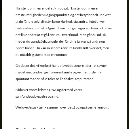
I kristendommen er det stik modsat: I kristendommen er
næstekærligheden udgangspunktet, og det betyder helt konkret,
at du får dig selv, din styrke og klarhed, via andre. Intet bliver
bedre af enrummet; vågner du en morgen og er sortseer, så bliver
det ikke bedre af at gå i enrum - tværtimod. Men går du ud, så
møder du uundgåeligt nogle, der får dine tanker på andre og
lysere baner. Du kan så senere i enrum tænke lidt over dét, men
du må aldrig starte med enrummet.
Og det er det, vi konkret har oplevet de senere tider - vi savner
mødet med andre lige fra vores familie og venner til dem, vi
spontant møder, så vi føler os lidt halve; amputerede.
Sådan er vores kristne DNA og dermed vores
samfundsopbyggelse og sind.
We love Jesus - tænk sammen over det :) og også gerne i enrum.