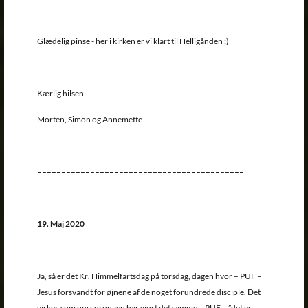
Glædelig pinse - her i kirken er vi klart til Helligånden :)
Kærlig hilsen
Morten, Simon og Annemette
–––––––––––––––––––––––––––––––––––––––––––
19. Maj 2020
Ja, så er det Kr. Himmelfartsdag på torsdag, dagen hvor – PUF –
Jesus forsvandt for øjnene af de noget forundrede disciple. Det
virker,som om coronaen har gjort det samme – PUF – ”det er