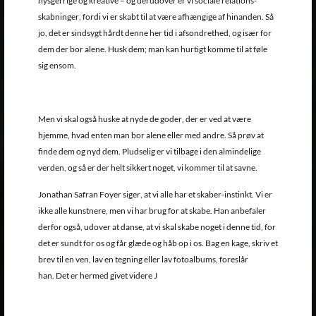
nysgerrige og kreative – og derudover er vi sociale relations-
skabninger, fordi vi er skabt til at være afhængige af hinanden. Så
jo, det er sindsygt hårdt denne her tid i afsondrethed, og især for
dem der bor alene. Husk dem; man kan hurtigt komme til at føle
sig ensom.
Men vi skal også huske at nyde de goder, der er ved at være
hjemme, hvad enten man bor alene eller med andre. Så prøv at
finde dem og nyd dem. Pludselig er vi tilbage i den almindelige
verden, og så er der helt sikkert noget, vi kommer til at savne.
Jonathan Safran Foyer siger, at vi alle har et skaber-instinkt. Vi er
ikke alle kunstnere, men vi har brug for at skabe. Han anbefaler
derfor også, udover at danse, at vi skal skabe noget i denne tid, for
det er sundt for os og får glæde og håb op i os. Bag en kage, skriv et
brev til en ven, lav en tegning eller lav fotoalbums, foreslår
han. Det er hermed givet videre J