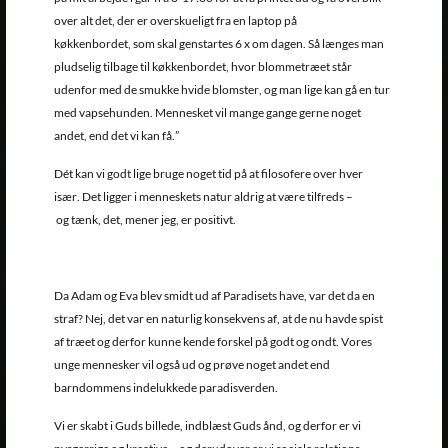
over alt det, der er overskueligt fra en laptop på
køkkenbordet, som skal genstartes 6 x om dagen. Så længes man
pludselig tilbage til køkkenbordet, hvor blommetræet står
udenfor med de smukke hvide blomster, og man lige kan gå en tur
med vapsehunden. Mennesket vil mange gange gerne noget
andet, end det vi kan få.”
Dét kan vi godt lige bruge noget tid på at filosofere over hver
især. Det ligger i menneskets natur aldrig at være tilfreds –
og tænk, det, mener jeg, er positivt.
Da Adam og Eva blev smidt ud af Paradisets have, var det da en
straf? Nej, det var en naturlig konsekvens af, at de nu havde spist
af træet og derfor kunne kende forskel på godt og ondt. Vores
unge mennesker vil også ud og prøve noget andet end
barndommens indelukkede paradisverden.
Vi er skabt i Guds billede, indblæst Guds ånd, og derfor er vi