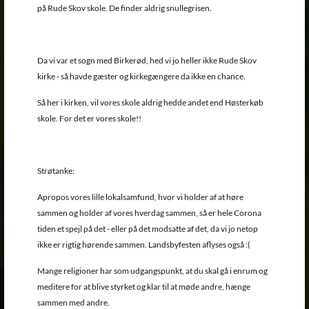
på Rude Skov skole. De finder aldrig snullegrisen.
Da vi var et sogn med Birkerød, hed vi jo heller ikke Rude Skov
kirke - så havde gæster og kirkegængere da ikke en chance.
Så her i kirken, vil vores skole aldrig hedde andet end Høsterkøb
skole. For det er vores skole!!
Strøtanke:
Apropos vores lille lokalsamfund, hvor vi holder af at høre
sammen og holder af vores hverdag sammen, så er hele Corona
tiden et spejl på det - eller på det modsatte af det, da vi jo netop
ikke er rigtig hørende sammen. Landsbyfesten aflyses også :(
Mange religioner har som udgangspunkt, at du skal gå i enrum og
meditere for at blive styrket og klar til at møde andre, hænge
sammen med andre.