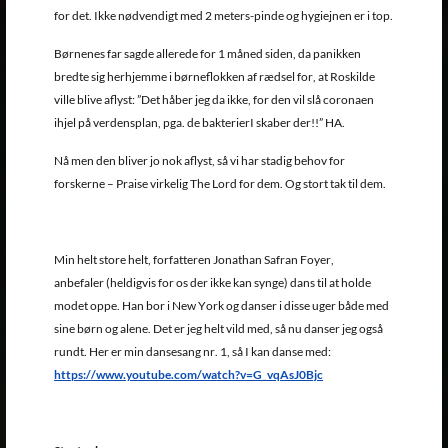
for det. Ikke nødvendigt med 2 meters-pinde og hygiejnen er i top.
Børnenes far sagde allerede for 1 måned siden, da panikken
bredte sig herhjemme i børneflokken af rædsel for, at Roskilde
ville blive aflyst: ”Det håber jeg da ikke, for den vil slå coronaen
ihjel på verdensplan, pga. de bakterierI skaber der!!” HA.
Nå men den bliver jo nok aflyst, så vi har stadig behov for
forskerne – Praise virkelig The Lord for dem. Og stort tak til dem.
Min helt store helt, forfatteren Jonathan Safran Foyer,
anbefaler (heldigvis for os der ikke kan synge) dans til at holde
modet oppe. Han bor i New York og danser i disse uger både med
sine børn og alene. Det er jeg helt vild med, så nu danser jeg også
rundt. Her er min dansesang nr. 1, så I kan danse med:
https://www.youtube.com/watch?v=G_vqAsJ0Bjc