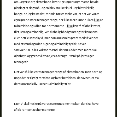
om Jægersborg skaterbane, hvor 2 grupper unge mænd havde
planlagt et slagsmål, og én blev stukket ihjel. Jeg blev virkelig
bange, da jeg læste det, for min første tanke var, at det var vores
egne pæne store teenagedrenge, der ikke mere kunne klare
ikke
at
få befrielse og udløb for hormonerne –
ikke
kan få afløb til fester,
flirt, sex og almindelig, venskabelig håndgemæng for kampens
eller befrielsens skyld, men som nu samles pænt med få venner
med afstand og uden piger og almindelig fysisk, bøvet
samvær. OG alle I voksne mænd, der nu sidder med moralske
øjenbryn og gerne vil styre jeres drenge– tænk på jeres egen
teenagetid.
Det var så ikke vores teenagedrenge på skaterbanen, men børn og
unge der er rigtigt fortabte, og hvor befrielsen, de savner, er fra
deres normale liv. Det er ualmindeligt trist.
Men vi skal huske på vores egne unge mennesker, der skal have
afløb for teenagehormonerne.