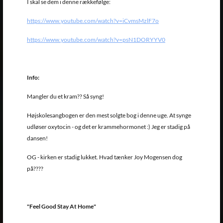
I skal se dem i denne rækkefølge:
https://www.youtube.com/watch?v=iCvmsMzlF7o
https://www.youtube.com/watch?v=psN1DORYYV0
Info:
Mangler du et kram?? Så syng!
Højskolesangbogen er den mest solgte bog i denne uge. At synge
udløser oxytocin - og det er krammehormonet :) Jeg er stadig på
dansen!
OG - kirken er stadig lukket. Hvad tænker Joy Mogensen dog
på????
"Feel Good Stay At Home"