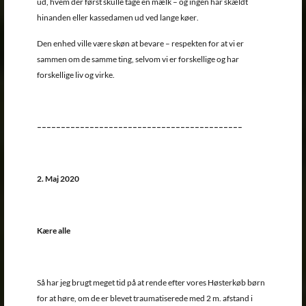
ud, hvem der først skulle tage en mælk – og ingen har skældt
hinanden eller kassedamen ud ved lange køer.
Den enhed ville være skøn at bevare – respekten for at vi er
sammen om de samme ting, selvom vi er forskellige og har
forskellige liv og virke.
–––––––––––––––––––––––––––––––––––––––––––
2. Maj 2020
Kære alle
Så har jeg brugt meget tid på at rende efter vores Høsterkøb børn
for at høre, om de er blevet traumatiserede med 2 m. afstand i