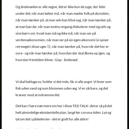
Og åndenøden er alle vegne, det er ikke kun de syge, der lider
under det; når man køber ind, når man møder folk på skovstien,
når man tænker på, at man selv kan blive syg, når man tænker på,
at man kan dø, når man endnu engang diskuterer med sig selv og
sine børn om, hvad man må og ikke må, når man ser på
verdensøkonomien, når man ser på sin egen økonomi (vi spiser
ret meget i disse uger
), når man tænker på, hvornår det her er

ovre - og når man tænker på, hvordan der skal åbnes op igen, og
hvordan fremtiden bliver. Gisp - åndenød.
Vi skal beklage os; holder vi det inde, får vi alle angst. Vi lever som
fisk uden vand og som blommen uden æg. Vi er sårbare, og det
kræver mod at indrømme det.
Det kan I høre nærmere om her i disse TED TALK- det er så på det
helt almindelige eksistentielle plan, langt før corona-tiden. Lyt og
tal om det i påskeferien - det er godt for alle aldre!