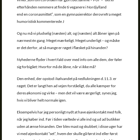
efterhånden nemmere at finde ti veganere i Nordjylland
end en coronasmittet”, som en gymnasierektor derovrefra meget
humoristisk kommenterede J
Og nu må vi pludselig (næsten) alt, og (næsten) alt åbner igen på
nærmest én gang. Meget mærkeligt. Meget underligt – og måske
er det derfor, at så mange er røget i flæsket på hinanden?
Nyhederne flyder i hvert fald over med info om alle dem, der føler
sig forbigået: Hvorfor må de åbne, når vi ikke må?
Den enhed, der opstod i kølvandet på nedlukningen d.11.3. er
røget. Det er langt hen ad vejen forståeligt, da alle kæmper for
deres økonomi og virke – men det vil være ærgerligt, synes jeg,
hvis vi bliver helt normale igen.
Eksempelvis har jeg personligt nydt at have øjenkontakt med folk,
når jeg køber ind. Før i tiden væltede vi alle ind og ud ad butikker
uden at ænse hinanden. Der blev mast og skubbet; i disse uger har
vi med øjenkontakt ”set”, hvem der skulle gå først ind eller først