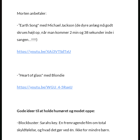
Morten anbefaler:
· ”Earth Song" med Michael Jackson (de dyre anlæg må godt
skrues højt op, når man kommer 2 min og 38 sekunder inde i
sangen...!!!!)
https://youtu.be/XAi3VTSdTxU
· ”Heart of glass" med Blondie
https://youtu.be/WGU_4-5RaxU
Gode ideer til at holde humøret og modet oppe:
· Blockbuster: Sarahs key. En fremragende film om total
skyldfølelse, og hvad det gør ved én. Ikke for mindre børn.