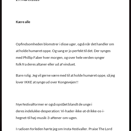
Kære alle
Opfindsomheden blomstrer i disse uger, også når det handler om
at holde humøret oppe. Og sang er jo perfekt til det. Der synges
med Phillip Faber hver morgen, og over hele verden synger
folk fra deres altaner eller ud af vinduet.
Bare rolig. Jeg vil gerne være med til at holde humøret oppe, så jeg
lover IKKE at synge ud over Kongevejen!!
Nye festivalformer er også opstået blandt de unge i
deres indelukke-desperation: Vi-hader-ikke-at-drikke-os-i-
hegnet-til høj-musik-3-aftener-om-ugen.
I radioen forleden hørte jeg om Insta-festivaller. Praise The Lord