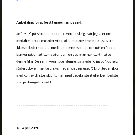
Anbefaling for at forstå unge mænds sind:
Se ”1917” på Blockbuster om 1. Verdenskrig. Når jeg taler om
medaljer, om drenge der vil ud at kæmpe og bruge dem selv og
ikke sidde derhjemme med hænderne i skødet, om når en fjende
banker på, om at kæmpe for dem og det, man har kært – så se
denne film. Den er in your face i denne lammede ”krigstid”; og læg
så derudover mærke til skønheden og de meget få klip. Se den ikke
med korrekt historisk blik, men med det eksistentielle. Den bedste
film jeg længe har set J
–––––––––––––––––––––––––––––––––––––––––––
18. April 2020