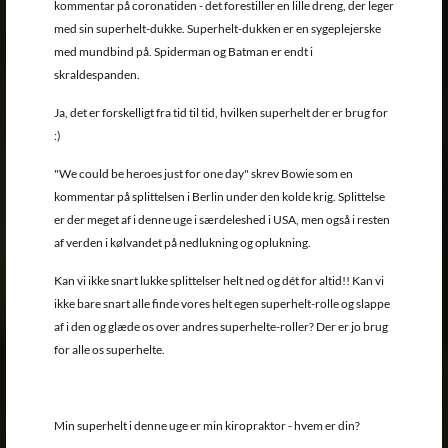
kommentar på coronatiden - det forestiller en lille dreng, der leger
med sin superhelt-dukke. Superhelt-dukken er en sygeplejerske
med mundbind på. Spiderman og Batman er endt i
skraldespanden.
Ja, det er forskelligt fra tid til tid, hvilken superhelt der er brug for
:)
"We could be heroes just for one day" skrev Bowie som en
kommentar på splittelsen i Berlin under den kolde krig. Splittelse
er der meget af i denne uge i særdeleshed i USA, men også i resten
af verden i kølvandet på nedlukning og oplukning.
Kan vi ikke snart lukke splittelser helt ned og dét for altid!! Kan vi
ikke bare snart alle finde vores helt egen superhelt-rolle og slappe
af i den og glæde os over andres superhelte-roller? Der er jo brug
for alle os superhelte.
Min superhelt i denne uge er min kiropraktor - hvem er din?