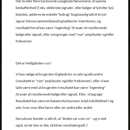
Når to eller flere harmonisk svingende fænomener af samme
beskaffenhed (f.eks. elektriske signaler, eller bølger af lyd eller lys)
blandes, adderes de enkelte "bidrag" bogstavelig talt til et nyt
signal: Denne sammenblanding kaldes for interferens, og
resultatet heraf kan være "ingenting" (fravær af resulterende
bølge eller signal), eller svingninger med "nye" amplituder og/eller
frekvenser.
Det er Helligånden i os!!
Vi kan vælge at bruge den til glæde for os selv og alle andre
(resultatet er "nye" amplituder og/eller frekvenser), eller vi kan
lade være med at bruge den (resultatet kan være "ingenting"
(fravær af resulterende bølge eller signal). Eller, vil jeg sige:
Resultatet kan være en katastrofal tsunami; total indviklethed i sig
selv, hvor man ikke hører eller ser andre eller andet.
Derudover kender vi alle til, at "ånden var over os" - og vi ved
også, at når den er det, så bliver resultatet godt :)