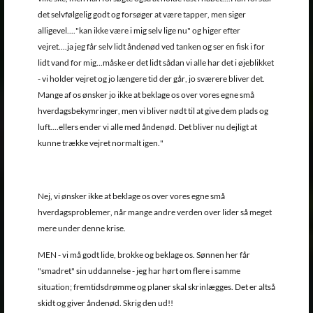
det selvfølgelig godt og forsøger at være tapper, men siger
alligevel...."kan ikke være i mig selv lige nu" og higer efter
vejret....ja jeg får selv lidt åndenød ved tanken og ser en fisk i for
lidt vand for mig...måske er det lidt sådan vi alle har det i øjeblikket
- vi holder vejret og jo længere tid der går, jo sværere bliver det.
Mange af os ønsker jo ikke at beklage os over vores egne små
hverdagsbekymringer, men vi bliver nødt til at give dem plads og
luft....ellers ender vi alle med åndenød. Det bliver nu dejligt at
kunne trække vejret normalt igen."
Nej, vi ønsker ikke at beklage os over vores egne små
hverdagsproblemer, når mange andre verden over lider så meget
mere under denne krise.
MEN - vi må godt lide, brokke og beklage os. Sønnen her får
"smadret" sin uddannelse - jeg har hørt om flere i samme
situation; fremtidsdrømme og planer skal skrinlægges. Det er altså
skidt og giver åndenød. Skrig den ud!!