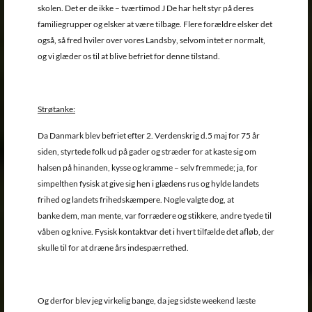
skolen. Det er de ikke – tværtimod J De har helt styr på deres
familiegrupper og elsker at være tilbage. Flere forældre elsker det
også, så fred hviler over vores Landsby, selvom intet er normalt,
og vi glæder os til at blive befriet for denne tilstand.
Strøtanke:
Da Danmark blev befriet efter 2. Verdenskrig d.5 maj for 75 år
siden, styrtede folk ud på gader og stræder for at kaste sig om
halsen på hinanden, kysse og kramme – selv fremmede; ja, for
simpelthen fysisk at give sig hen i glædens rus og hylde landets
frihed og landets frihedskæmpere. Nogle valgte dog, at
banke dem, man mente, var forrædere og stikkere, andre tyede til
våben og knive. Fysisk kontaktvar det i hvert tilfælde det afløb, der
skulle til for at dræne års indespærrethed.
Og derfor blev jeg virkelig bange, da jeg sidste weekend læste