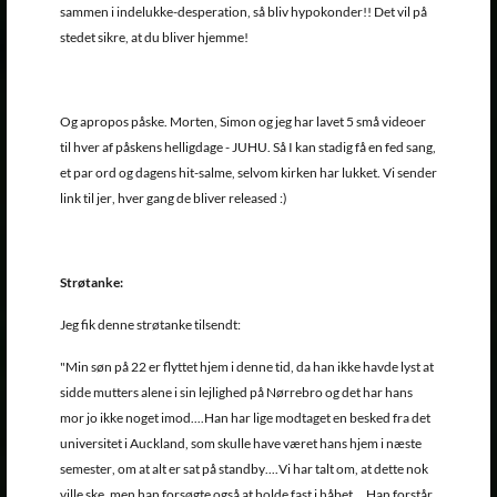
sammen i indelukke-desperation, så bliv hypokonder!! Det vil på
stedet sikre, at du bliver hjemme!
Og apropos påske. Morten, Simon og jeg har lavet 5 små videoer
til hver af påskens helligdage - JUHU. Så I kan stadig få en fed sang,
et par ord og dagens hit-salme, selvom kirken har lukket. Vi sender
link til jer, hver gang de bliver released :)
Strøtanke:
Jeg fik denne strøtanke tilsendt:
"Min søn på 22 er flyttet hjem i denne tid, da han ikke havde lyst at
sidde mutters alene i sin lejlighed på Nørrebro og det har hans
mor jo ikke noget imod....Han har lige modtaget en besked fra det
universitet i Auckland, som skulle have været hans hjem i næste
semester, om at alt er sat på standby....Vi har talt om, at dette nok
ville ske, men han forsøgte også at holde fast i håbet....Han forstår