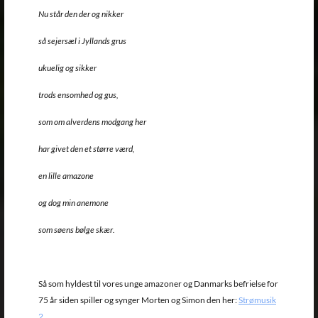
Nu står den der og nikker
så sejersæl i Jyllands grus
ukuelig og sikker
trods ensomhed og gus,
som om alverdens modgang her
har givet den et større værd,
en lille amazone
og dog min anemone
som søens bølge skær.
Så som hyldest til vores unge amazoner og Danmarks befrielse for
75 år siden spiller og synger Morten og Simon den her:
Strømusik
2