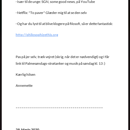
· Især til de unge: SGN, some good news, på YouTube
· Netflix: "To paver" Glæder mig til at se den selv
· Og har du lyst til at blive klogere på filosofi, så er dette fantastisk:
http://philosophizethis.org
Pas på jer selv, træk vejret (skrig, når det er nødvendigt) og I får
link til Palmesøndags-strøtanker og musik på søndag kl. 13 :)
Kærlig hilsen
Annemette
–––––––––––––––––––––––––––––––––––––––––––
29. Marts 2020