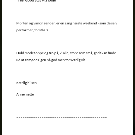
"Feel Good Stay At Home"
Morten og Simon sender jer en sang næste weekend - som de selv
performer, forstås :)
Hold modet oppe og tro på, vi alle, store som små, godt kan finde
ud af at mødes igen på god men forsvarlig vis.
Kærlig hilsen
Annemette
–––––––––––––––––––––––––––––––––––––––––––