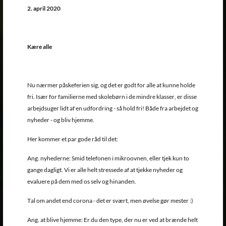
2. april 2020
Kære alle
Nu nærmer påskeferien sig, og det er godt for alle at kunne holde
fri. Især for familierne med skolebørn i de mindre klasser, er disse
arbejdsuger lidt af en udfordring - så hold fri! Både fra arbejdet og
nyheder - og bliv hjemme.
Her kommer et par gode råd til det:
Ang. nyhederne: Smid telefonen i mikroovnen, eller tjek kun to
gange dagligt. Vi er alle helt stressede af at tjekke nyheder og
evaluere på dem med os selv og hinanden.
Tal om andet end corona - det er svært, men øvelse gør mester :)
Ang. at blive hjemme: Er du den type, der nu er ved at brænde helt