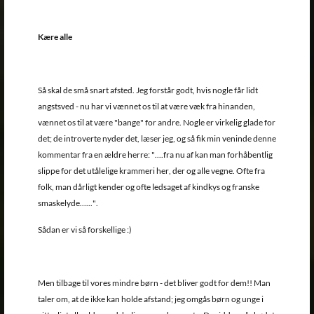
Kære alle
Så skal de små snart afsted. Jeg forstår godt, hvis nogle får lidt
angstsved - nu har vi vænnet os til at være væk fra hinanden,
vænnet os til at være "bange" for andre. Nogle er virkelig glade for
det; de introverte nyder det, læser jeg, og så fik min veninde denne
kommentar fra en ældre herre: "....fra nu af kan man forhåbentlig
slippe for det utålelige krammeri her, der og alle vegne. Ofte fra
folk, man dårligt kender og ofte ledsaget af kindkys og franske
smaskelyde......".
Sådan er vi så forskellige :)
Men tilbage til vores mindre børn - det bliver godt for dem!! Man
taler om, at de ikke kan holde afstand; jeg omgås børn og unge i