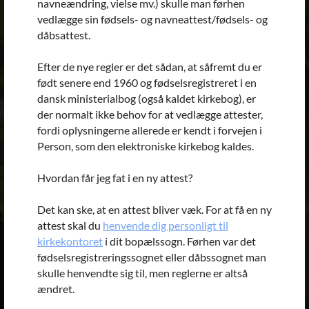
navneændring, vielse mv.) skulle man førhen
vedlægge sin fødsels- og navneattest/fødsels- og
dåbsattest.
Efter de nye regler er det sådan, at såfremt du er
født senere end 1960 og fødselsregistreret i en
dansk ministerialbog (også kaldet kirkebog), er
der normalt ikke behov for at vedlægge attester,
fordi oplysningerne allerede er kendt i forvejen i
Person, som den elektroniske kirkebog kaldes.
Hvordan får jeg fat i en ny attest?
Det kan ske, at en attest bliver væk. For at få en ny
attest skal du
henvende dig personligt til
kirkekontoret
i dit bopælssogn. Førhen var det
fødselsregistreringssognet eller dåbssognet man
skulle henvendte sig til, men reglerne er altså
ændret.