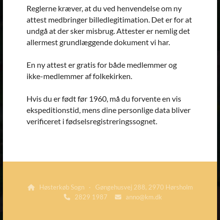
Reglerne kræver, at du ved henvendelse om ny
attest medbringer billedlegitimation. Det er for at
undgå at der sker misbrug. Attester er nemlig det
allermest grundlæggende dokument vi har.
En ny attest er gratis for både medlemmer og
ikke-medlemmer af folkekirken.
Hvis du er født før 1960, må du forvente en vis
ekspeditionstid, mens dine personlige data bliver
verificeret i fødselsregistreringssognet.
Høsterkøb Sogn · Gøngehusvej 288, 2970 Hørsholm

2829 1987
anno@km.dk

