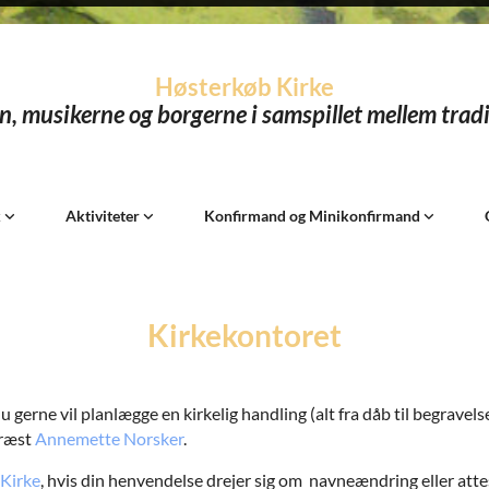
Høsterkøb Kirke
n, musikerne og borgerne i samspillet mellem tradi
k
Aktiviteter
Konfirmand og Minikonfirmand
Kirkekontoret
 gerne vil planlægge en kirkelig handling (alt fra dåb til begravels
præst
Annemette Norsker
.
 Kirke
, hvis din henvendelse drejer sig om navneændring eller atte