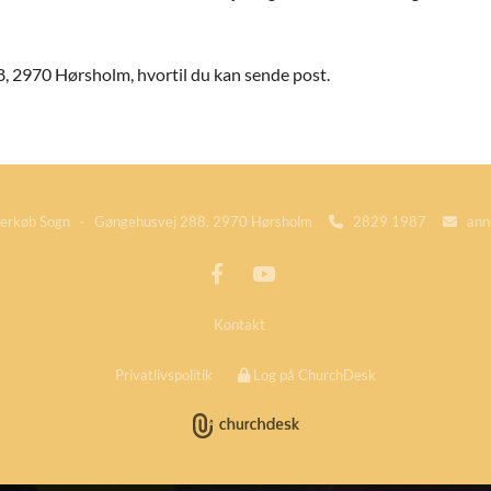
 2970 Hørsholm, hvortil du kan sende post.
rkøb Sogn · Gøngehusvej 288, 2970 Hørsholm
2829 1987
ann


Kontakt
Privatlivspolitik
Log på ChurchDesk