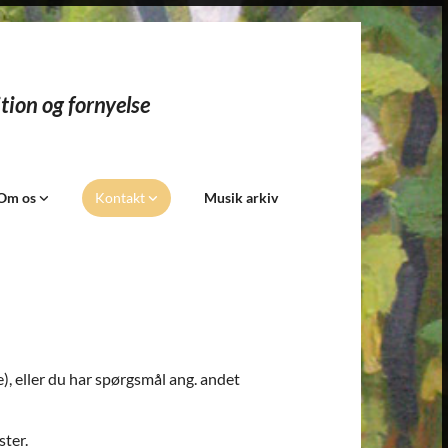
tion og fornyelse​
Om os
Kontakt
Musik arkiv
e), eller du har spørgsmål ang. andet
ster.