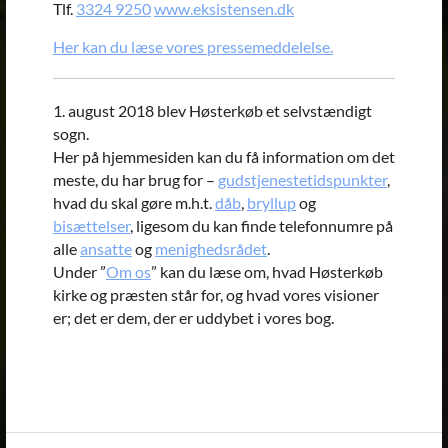
Tlf.
3324 9250
www.eksistensen.dk
Her kan du læse vores pressemeddelelse.
1. august 2018 blev Høsterkøb et selvstændigt
sogn.
Her på hjemmesiden kan du få information om det
meste, du har brug for –
gudstjenestetidspunkter
,
hvad du skal gøre m.h.t.
dåb
,
bryllup
og
bisættelser
, ligesom du kan finde telefonnumre på
alle
ansatte
og
menighedsrådet
.
Under ”
Om os
” kan du læse om, hvad Høsterkøb
kirke og præsten står for, og hvad vores visioner
er; det er dem, der er uddybet i vores bog.