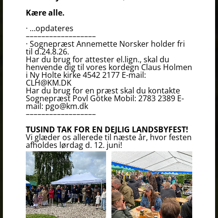
Kære alle.
· …opdateres
––––––––––––––––––
· Sognepræst Annemette Norsker holder fri
til d.24.8.26.
Har du brug for attester el.lign., skal du
henvende dig til vores kordegn Claus Holmen
i Ny Holte kirke 4542 2177 E-mail:
CLH@KM.DK
Har du brug for en præst skal du kontakte
Sognepræst Povl Götke Mobil: 2783 2389 E-
mail: pgo@km.dk
––––––––––––––––––
TUSIND TAK FOR EN DEJLIG LANDSBYFEST!
Vi glæder os allerede til næste år, hvor festen
afholdes lørdag d. 12. juni!