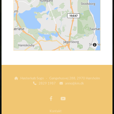
Høsterkøb Sogn · Gøngehusvej 288, 2970 Hørsholm

2829 1987
anno@km.dk


Kontakt