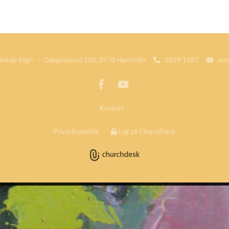
rkøb Sogn · Gøngehusvej 288, 2970 Hørsholm
2829 1987
ann


Kontakt
Privatlivspolitik
Log på ChurchDesk