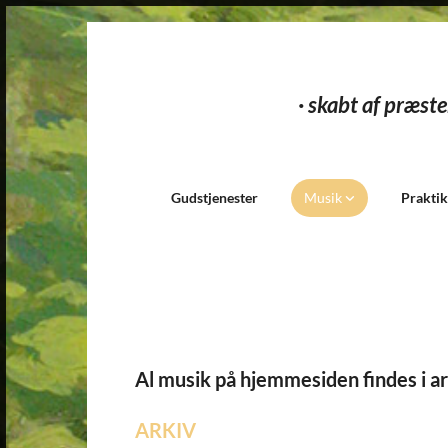
· skabt af præste
Gudstjenester
Musik
Prakti
Al musik på hjemmesiden findes i a
ARKIV