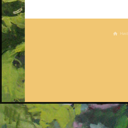
Høste
