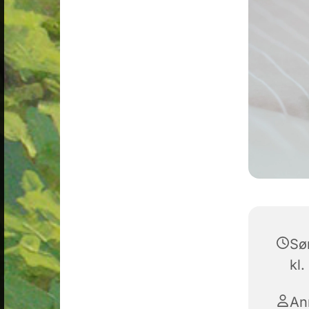
Sø
kl.
An