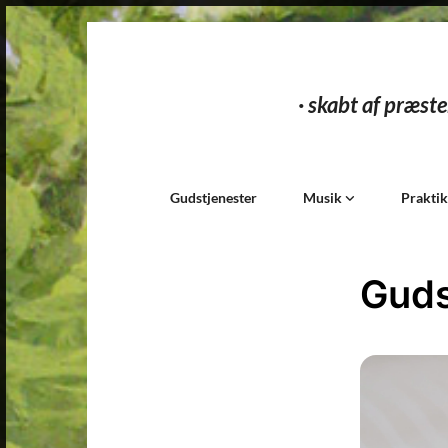
· skabt af præste
Gudstjenester
Musik
Prakti
Guds